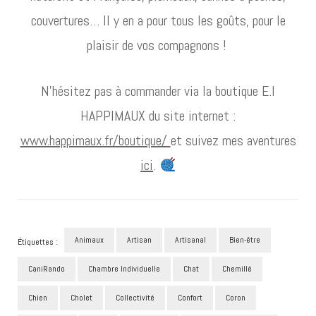
couvertures… Il y en a pour tous les goûts, pour le
plaisir de vos compagnons !
N’hésitez pas à commander via la boutique E.I
HAPPIMAUX du site internet :
www.happimaux.fr/boutique/
et suivez mes aventures
ici
.
Animaux
Artisan
Artisanal
Bien-être
Étiquettes :
CaniRando
Chambre Individuelle
Chat
Chemillé
Chien
Cholet
Collectivité
Confort
Coron