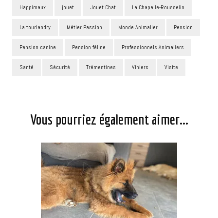
Happimaux
jouet
Jouet Chat
La Chapelle-Rousselin
La tourlandry
Métier Passion
Monde Animalier
Pension
Pension canine
Pension féline
Professionnels Animaliers
Santé
Sécurité
Trémentines
Vihiers
Visite
Navigation
d'article
Vous pourriez également aimer...