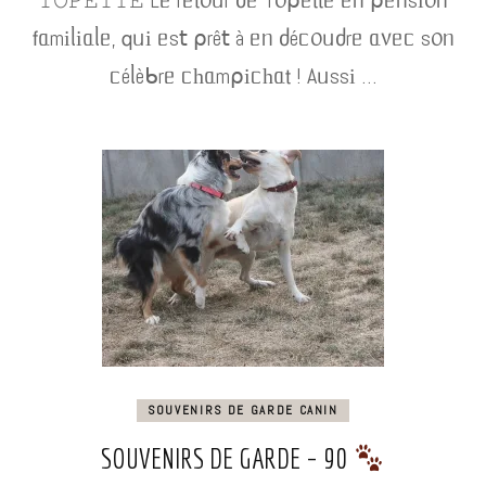
𝚃𝙾𝙿𝙴𝚃𝚃𝙴 Lᥱ rᥱ𝗍᥆ᥙr ძᥱ T᥆⍴ᥱ𝗍𝗍ᥱ ᥱᥒ ⍴ᥱᥒsі᥆ᥒ
𝖿ᥲmіᥣіᥲᥣᥱ, 𝗊ᥙі ᥱs𝗍 ⍴rê𝗍 à ᥱᥒ ძéᥴ᥆ᥙძrᥱ ᥲ᥎ᥱᥴ s᥆ᥒ
ᥴéᥣèᑲrᥱ ᥴһᥲm⍴іᥴһᥲ𝗍 ! Aᥙssі …
SOUVENIRS DE GARDE CANIN
SOUVENIRS DE GARDE – 90