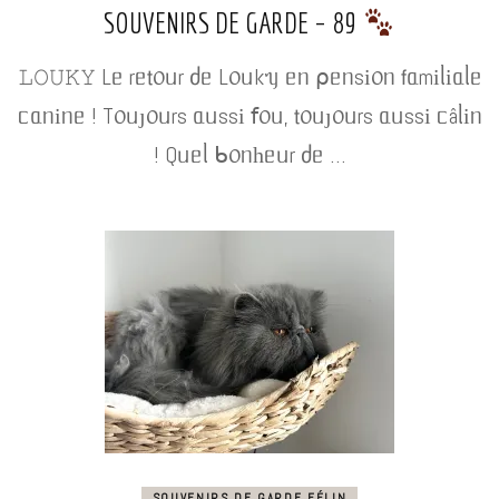
SOUVENIRS DE GARDE – 89
𝙻𝙾𝚄𝙺𝚈 Lᥱ rᥱ𝗍᥆ᥙr ძᥱ L᥆ᥙkᥡ ᥱᥒ ⍴ᥱᥒsі᥆ᥒ 𝖿ᥲmіᥣіᥲᥣᥱ
ᥴᥲᥒіᥒᥱ ! T᥆ᥙȷ᥆ᥙrs ᥲᥙssі 𝖿᥆ᥙ, 𝗍᥆ᥙȷ᥆ᥙrs ᥲᥙssі ᥴâᥣіᥒ
! Qᥙᥱᥣ ᑲ᥆ᥒһᥱᥙr ძᥱ …
SOUVENIRS DE GARDE FÉLIN