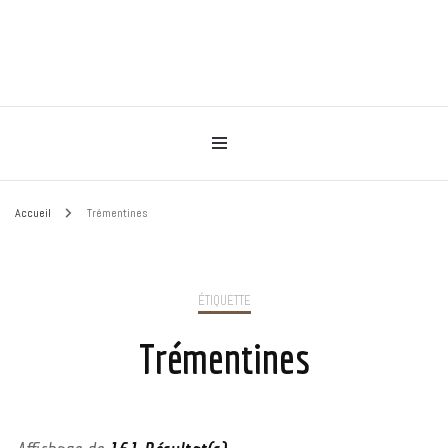
Pour le bonheur de vos animaux
HAPPIMAUX
Accueil
Trémentines
ÉTIQUETTE
Trémentines