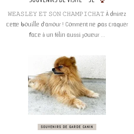
𝚆𝙴𝙰𝚂𝙻𝙴𝚈 𝙴𝚃 𝚂𝙾𝙽 𝙲𝙷𝙰𝙼𝙿𝙸𝙲𝙷𝙰𝚃 À ძmіrᥱz
ᥴᥱ𝗍𝗍ᥱ ᑲ᥆ᥙіᥣᥣᥱ ძ’ᥲm᥆ᥙr ! C᥆mmᥱᥒ𝗍 ᥒᥱ ⍴ᥲs ᥴrᥲ𝗊ᥙᥱr
𝖿ᥲᥴᥱ à ᥙᥒ 𝖿éᥣіᥒ ᥲᥙssі ȷ᥆ᥙᥱᥙr …
SOUVENIRS DE GARDE CANIN