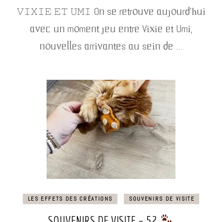
𝚅𝙸𝚇𝙸𝙴 𝙴𝚃 𝚄𝙼𝙸 Oᥒ sᥱ rᥱ𝗍r᥆ᥙ᥎ᥱ ᥲᥙȷ᥆ᥙrძ’һᥙі
ᥲ᥎ᥱᥴ ᥙᥒ m᥆mᥱᥒ𝗍 ȷᥱᥙ ᥱᥒ𝗍rᥱ Vі᥊іᥱ ᥱ𝗍 Umі,
ᥒ᥆ᥙ᥎ᥱᥣᥣᥱs ᥲrrі᥎ᥲᥒ𝗍ᥱs ᥲᥙ sᥱіᥒ ძᥱ …
LES EFFETS DES CRÉATIONS
SOUVENIRS DE VISITE
SOUVENIRS DE VISITE – 52