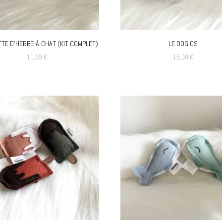
TE D’HERBE-À-CHAT (KIT COMPLET)
LE DOG’OS
10,99
€
15,00
€
Ce
produit
a
plusieurs
variations.
Les
options
peuvent
être