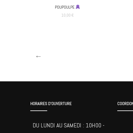
POUPOULPE
10,00
€
Ce
produit
a
←
plusieurs
variations.
Les
options
peuvent
HORAIRES D’OUVERTURE
COORDO
être
choisies
DU LUNDI AU SAMEDI : 10H00 -
sur