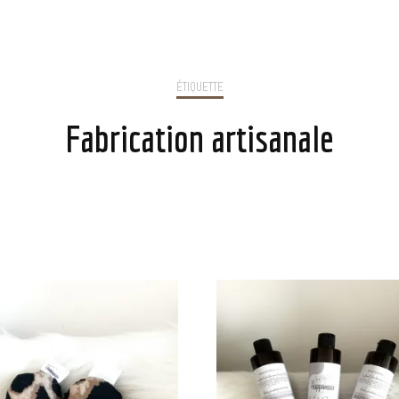
RES NOUVEAUTÉS
SOUVENIRS DE GARDE CANIN
TION SAVANE
SOUVENIRS DE GARDE FÉLIN
ÉTIQUETTE
TION TIGROU
LES EFFETS DES CRÉATIONS
Fabrication artisanale
N PRINTEMPS / PAQUES
SOUVENIRS DE VISITE
MOMENTS DETENTE
N ÉTÉ
LES
UE FÉLINE
HERBE-À-CHAT A FAIRE
UE CANINE
POUSSER