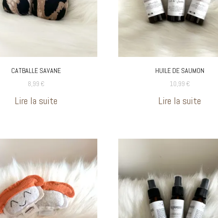
JOUETS CANINS
ES À PERSONNALISER
COLLECTION ANNIVERSAIRE
SOINS ET SANTÉ
T CARTES CADEAUX
JOUETS CATAIRE
GOURMANDISES
CATBALLE SAVANE
HUILE DE SAUMON
JOUETS MATATABI
8,99
€
10,99
€
Lire la suite
Lire la suite
BALLES ET RESSORTS
CANNES À PÊCHE
SOINS ET SANTÉ
COUVERTURES