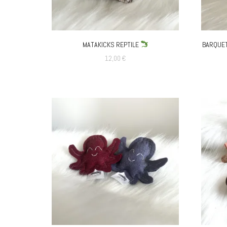
être
choisies
sur
MATAKICKS REPTILE
BARQUET
la
12,00
€
page
du
produit