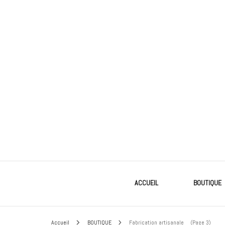
Pour le bonheur de vos animaux
HAPPIMAUX
ACCUEIL
BOUTIQUE
Accueil
BOUTIQUE
Fabrication artisanale
(Page 3)