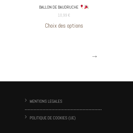
choisies
BALLON DE BAUDRUCHE
sur
10,99
€
Ce
la
Choix des options
produit
page
a
du
→
plusieurs
produit
variations.
Les
options
peuvent
MENTIONS LEGALES
être
choisies
POLITIQUE DE COOKIES (UE)
sur