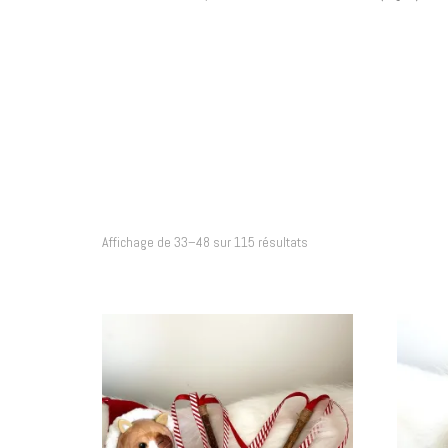
DERNIÈ
COLLEC
COLLEC
ÉDITIO
Trié
Affichage de 33–48 sur 115 résultats
du
ÉDITIO
plus
récent
MÉDAIL
au
plus
BOUTIQ
ancien
BOUTIQ